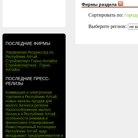
Фирмы раздела
Сортировать по:
город
Выберите регион:
ПОСЛЕДНИЕ ФИРМЫ
Управление Росреестра по
Республике Алтай
Стройэксперт Горно-Алтайск
Стройэкспертиза - Горно-
Алтайск
ПОСЛЕДНИЕ ПРЕСС-
РЕЛИЗЫ
Коммерция и электронная
торговля в Республике Алтай:
новые каналы продаж для
малого бизнеса региона
Налогообложение малого
бизнеса в Республике Алтай:
особенности режимов и
финансовое планирование
Инвестиционный потенциал
Республики Алтай: куда
вкладывают предприниматели и