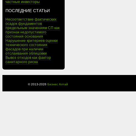
частные инвесторы
ПОСЛЕДНИЕ СТАТЬИ
Несоответствие фактических
осадок фундаментов
предельным значениям СП как
признак недопустимого
состояния основания
Нарушение критериев оценки
технического состояния
фасадов при наличии
отслаивания облицовки
Вывоз отходов как фактор
санитарного риска
© 2013-
2026
Бизнес Алтай