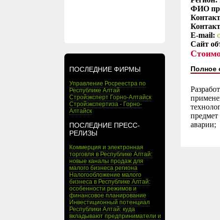
ФИО пр
Контакт
Контакт
E-mail:
Сайт об
Стоимо
Полное 
ПОСЛЕДНИЕ ФИРМЫ
Управление Росреестра по
Разрабо
Республике Алтай
Стройэксперт Горно-Алтайск
примене
Стройэкспертиза - Горно-
техноло
Алтайск
предмет
аварии;
ПОСЛЕДНИЕ ПРЕСС-
РЕЛИЗЫ
Коммерция и электронная
торговля в Республике Алтай:
новые каналы продаж для
малого бизнеса региона
Налогообложение малого
бизнеса в Республике Алтай:
особенности режимов и
финансовое планирование
Инвестиционный потенциал
Республики Алтай: куда
вкладывают предприниматели и