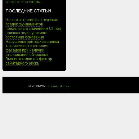
частные инвесторы
ПОСЛЕДНИЕ СТАТЬИ
Несоответствие фактических
осадок фундаментов
предельным значениям СП как
признак недопустимого
состояния основания
Нарушение критериев оценки
технического состояния
фасадов при наличии
отслаивания облицовки
Вывоз отходов как фактор
санитарного риска
© 2013-
2026
Бизнес Алтай