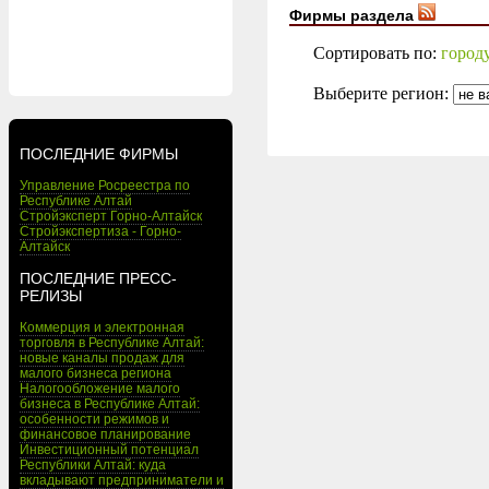
Фирмы раздела
Сортировать по:
город
Выберите регион:
ПОСЛЕДНИЕ ФИРМЫ
Управление Росреестра по
Республике Алтай
Стройэксперт Горно-Алтайск
Стройэкспертиза - Горно-
Алтайск
ПОСЛЕДНИЕ ПРЕСС-
РЕЛИЗЫ
Коммерция и электронная
торговля в Республике Алтай:
новые каналы продаж для
малого бизнеса региона
Налогообложение малого
бизнеса в Республике Алтай:
особенности режимов и
финансовое планирование
Инвестиционный потенциал
Республики Алтай: куда
вкладывают предприниматели и