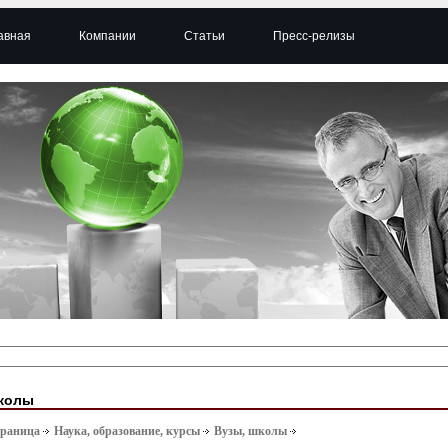
авная
Компании
Статьи
Пресс-релизы
колы
траница
Наука, образование, курсы
Вузы, школы