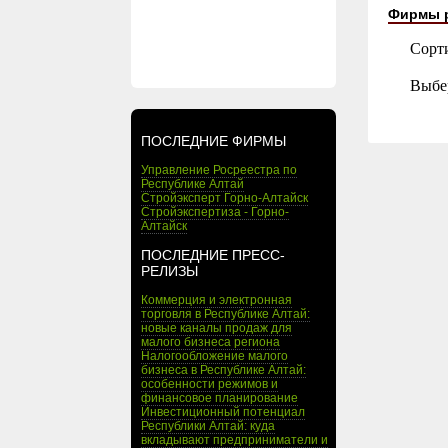
Фирмы 
Сорт
Выбе
ПОСЛЕДНИЕ ФИРМЫ
Управление Росреестра по
Республике Алтай
Стройэксперт Горно-Алтайск
Стройэкспертиза - Горно-
Алтайск
ПОСЛЕДНИЕ ПРЕСС-
РЕЛИЗЫ
Коммерция и электронная
торговля в Республике Алтай:
новые каналы продаж для
малого бизнеса региона
Налогообложение малого
бизнеса в Республике Алтай:
особенности режимов и
финансовое планирование
Инвестиционный потенциал
Республики Алтай: куда
вкладывают предприниматели и