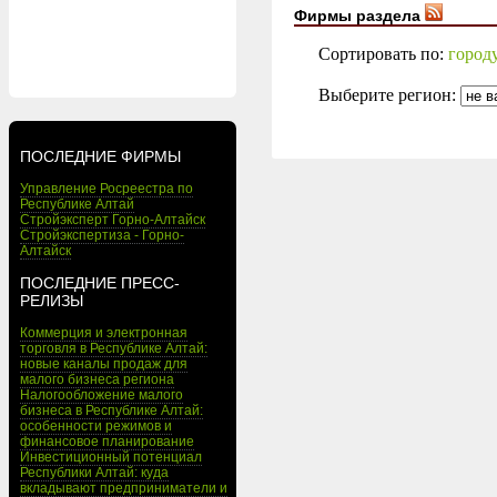
Фирмы раздела
Сортировать по:
город
Выберите регион:
ПОСЛЕДНИЕ ФИРМЫ
Управление Росреестра по
Республике Алтай
Стройэксперт Горно-Алтайск
Стройэкспертиза - Горно-
Алтайск
ПОСЛЕДНИЕ ПРЕСС-
РЕЛИЗЫ
Коммерция и электронная
торговля в Республике Алтай:
новые каналы продаж для
малого бизнеса региона
Налогообложение малого
бизнеса в Республике Алтай:
особенности режимов и
финансовое планирование
Инвестиционный потенциал
Республики Алтай: куда
вкладывают предприниматели и