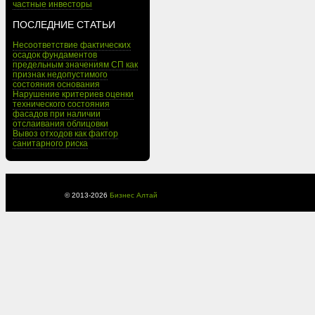
частные инвесторы
ПОСЛЕДНИЕ СТАТЬИ
Несоответствие фактических
осадок фундаментов
предельным значениям СП как
признак недопустимого
состояния основания
Нарушение критериев оценки
технического состояния
фасадов при наличии
отслаивания облицовки
Вывоз отходов как фактор
санитарного риска
© 2013-
2026
Бизнес Алтай