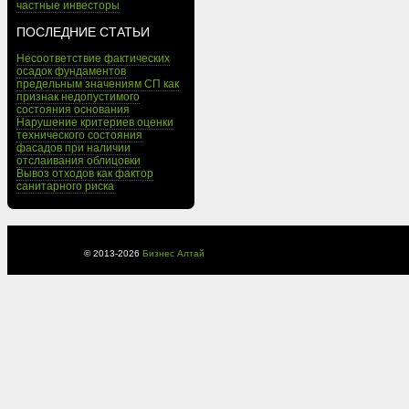
частные инвесторы
ПОСЛЕДНИЕ СТАТЬИ
Несоответствие фактических
осадок фундаментов
предельным значениям СП как
признак недопустимого
состояния основания
Нарушение критериев оценки
технического состояния
фасадов при наличии
отслаивания облицовки
Вывоз отходов как фактор
санитарного риска
© 2013-
2026
Бизнес Алтай