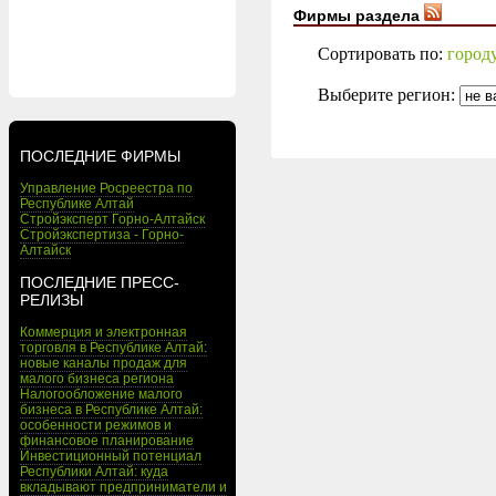
Фирмы раздела
Сортировать по:
город
Выберите регион:
ПОСЛЕДНИЕ ФИРМЫ
Управление Росреестра по
Республике Алтай
Стройэксперт Горно-Алтайск
Стройэкспертиза - Горно-
Алтайск
ПОСЛЕДНИЕ ПРЕСС-
РЕЛИЗЫ
Коммерция и электронная
торговля в Республике Алтай:
новые каналы продаж для
малого бизнеса региона
Налогообложение малого
бизнеса в Республике Алтай:
особенности режимов и
финансовое планирование
Инвестиционный потенциал
Республики Алтай: куда
вкладывают предприниматели и