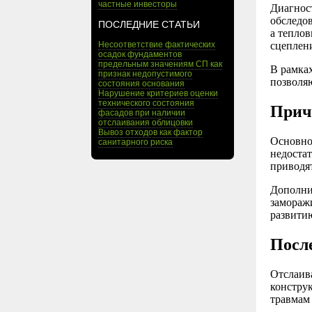
частные инвесторы
Диагнос
обследов
ПОСЛЕДНИЕ СТАТЬИ
а тепло
Несоответствие фактических
сцеплен
осадок фундаментов
предельным значениям СП как
В рамка
признак недопустимого
позволя
состояния основания
Нарушение критериев оценки
технического состояния
Прич
фасадов при наличии
отслаивания облицовки
Вывоз отходов как фактор
Основно
санитарного риска
недоста
приводя
Дополни
заморажи
развити
Посл
Отслаива
конструк
травмам