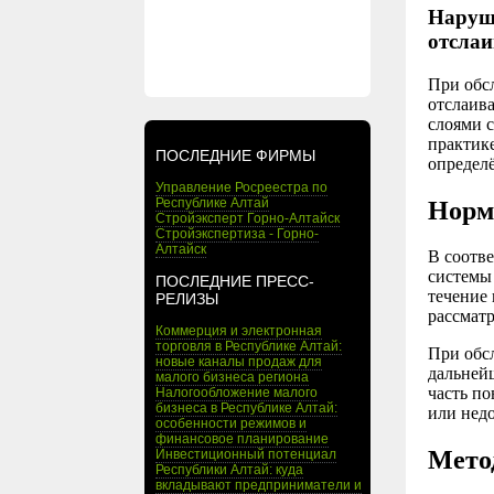
Наруше
отсла
При обс
отслаив
слоями 
практике
ПОСЛЕДНИЕ ФИРМЫ
определ
Управление Росреестра по
Республике Алтай
Норм
Стройэксперт Горно-Алтайск
Стройэкспертиза - Горно-
Алтайск
В соотв
системы
ПОСЛЕДНИЕ ПРЕСС-
течение
РЕЛИЗЫ
рассмат
Коммерция и электронная
торговля в Республике Алтай:
При обс
новые каналы продаж для
дальней
малого бизнеса региона
часть по
Налогообложение малого
бизнеса в Республике Алтай:
или нед
особенности режимов и
финансовое планирование
Мето
Инвестиционный потенциал
Республики Алтай: куда
вкладывают предприниматели и