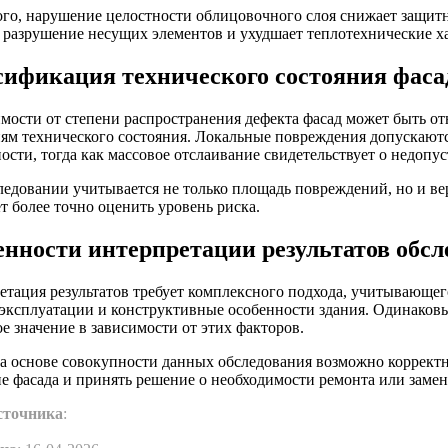
ого, нарушение целостности облицовочного слоя снижает защит
 разрушение несущих элементов и ухудшает теплотехнические х
сификация технического состояния фаса
мости от степени распространения дефекта фасад может быть о
иям технического состояния. Локальные повреждения допускают
ости, тогда как массовое отслаивание свидетельствует о недопу
едовании учитывается не только площадь повреждений, но и вер
т более точно оценить уровень риска.
енности интерпретации результатов обсл
етация результатов требует комплексного подхода, учитывающег
 эксплуатации и конструктивные особенности здания. Одинаков
е значение в зависимости от этих факторов.
на основе совокупности данных обследования возможно корректн
ие фасада и принять решение о необходимости ремонта или заме
сточника
: