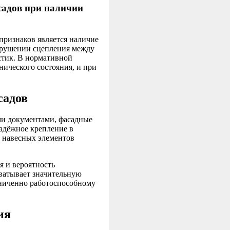
садов при наличии
признаков является наличие
нарушении сцепления между
стик. В нормативной
нического состояния, и при
садов
ми документами, фасадные
адёжное крепление в
и навесных элементов
я и вероятность
ватывает значительную
раниченно работоспособному
ия