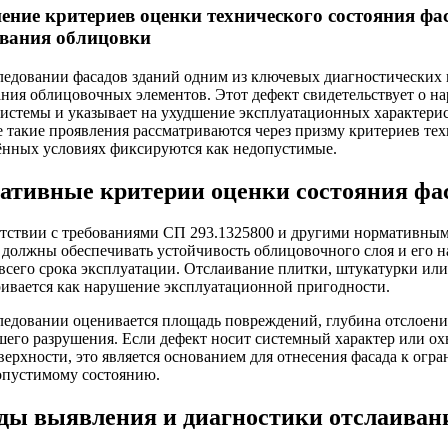
ние критериев оценки технического состояния фа
ивания облицовки
ледовании фасадов зданий одним из ключевых диагностических 
ания облицовочных элементов. Этот дефект свидетельствует о 
системы и указывает на ухудшение эксплуатационных характери
 такие проявления рассматриваются через призму критериев тех
ённых условиях фиксируются как недопустимые.
ативные критерии оценки состояния фа
етствии с требованиями СП 293.1325800 и другими нормативны
 должны обеспечивать устойчивость облицовочного слоя и его н
 всего срока эксплуатации. Отслаивание плитки, штукатурки ил
ривается как нарушение эксплуатационной пригодности.
ледовании оценивается площадь повреждений, глубина отслоени
шего разрушения. Если дефект носит системный характер или ох
верхности, это является основанием для отнесения фасада к ог
опустимому состоянию.
ды выявления и диагностики отслаиван