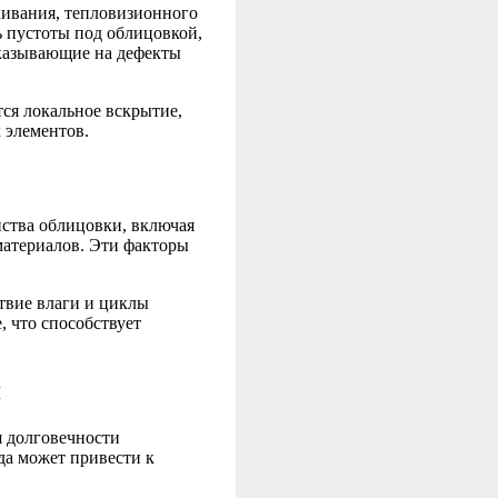
кивания, тепловизионного
ь пустоты под облицовкой,
указывающие на дефекты
ся локальное вскрытие,
 элементов.
ства облицовки, включая
материалов. Эти факторы
твие влаги и циклы
 что способствует
я
я долговечности
да может привести к