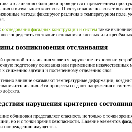
тика отслаивания облицовки проводится с применением просту
ания и визуального контроля. Простукивание позволяет выявит
визионные методы фиксируют различия в температурном поле, 
ия.
х
обследования фасадных конструкций и систем
также выполняет
ющее определить состояние основания и клеевых или крепёжных
ины возникновения отслаивания
й причиной отслаивания является нарушение технологии устрой
точную подготовку основания или применение некачественных 
т к снижению адгезии и постепенному отделению слоя.
тельно влияние оказывают температурные деформации, воздейс
вания-оттаивания. Эти процессы создают напряжения в системе,
ю дефекта.
едствия нарушения критериев состояни
ние облицовки представляет опасность не только с точки зрени
ции, но и с точки зрения безопасности. Падение элементов фаса
 и повреждению имущества.