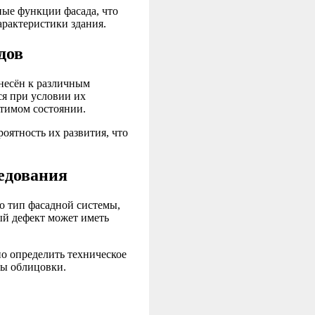
ные функции фасада, что
арактеристики здания.
дов
тнесён к различным
ся при условии их
стимом состоянии.
оятность их развития, что
едования
о тип фасадной системы,
ый дефект может иметь
о определить техническое
ны облицовки.