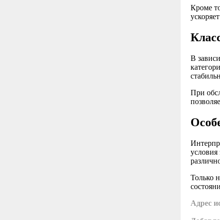
Кроме т
ускоряет
Клас
В зависи
категор
стабильн
При обсл
позволяе
Особ
Интерпр
условия
различно
Только 
состоян
Адрес и