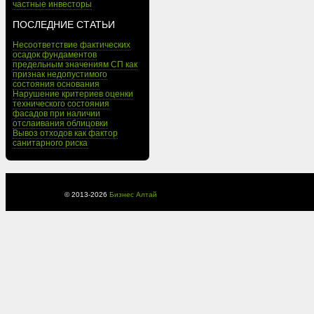
частные инвесторы
ПОСЛЕДНИЕ СТАТЬИ
Несоответствие фактических
осадок фундаментов
предельным значениям СП как
признак недопустимого
состояния основания
Нарушение критериев оценки
технического состояния
фасадов при наличии
отслаивания облицовки
Вывоз отходов как фактор
санитарного риска
© 2013-
2026
Бизнес Алтай