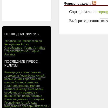
Фирмы раздела
Сортировать по:
город
Выберите регион:
ПОСЛЕДНИЕ ФИРМЫ
Управление Росреестра по
Республике Алтай
Стройэксперт Горно-Алтайск
Стройэкспертиза - Горно-
Алтайск
ПОСЛЕДНИЕ ПРЕСС-
РЕЛИЗЫ
Коммерция и электронная
торговля в Республике Алтай:
новые каналы продаж для
малого бизнеса региона
Налогообложение малого
бизнеса в Республике Алтай:
особенности режимов и
финансовое планирование
Инвестиционный потенциал
Республики Алтай: куда
вкладывают предприниматели и