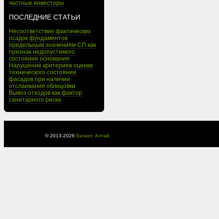
частные инвесторы
ПОСЛЕДНИЕ СТАТЬИ
Несоответствие фактических
осадок фундаментов
предельным значениям СП как
признак недопустимого
состояния основания
Нарушение критериев оценки
технического состояния
фасадов при наличии
отслаивания облицовки
Вывоз отходов как фактор
санитарного риска
© 2013-
2026
Бизнес Алтай