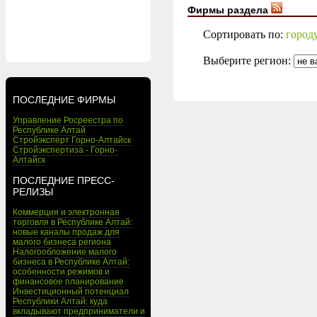
Фирмы раздела
Сортировать по:
город
Выберите регион:
ПОСЛЕДНИЕ ФИРМЫ
Управление Росреестра по
Республике Алтай
Стройэксперт Горно-Алтайск
Стройэкспертиза - Горно-
Алтайск
ПОСЛЕДНИЕ ПРЕСС-
РЕЛИЗЫ
Коммерция и электронная
торговля в Республике Алтай:
новые каналы продаж для
малого бизнеса региона
Налогообложение малого
бизнеса в Республике Алтай:
особенности режимов и
финансовое планирование
Инвестиционный потенциал
Республики Алтай: куда
вкладывают предприниматели и