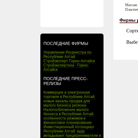
Массаж
Пластич
Фирмы 
Сорт
Выбе
ПОСЛЕДНИЕ ФИРМЫ
Управление Росреестра по
Республике Алтай
Стройэксперт Горно-Алтайск
Стройэкспертиза - Горно-
Алтайск
ПОСЛЕДНИЕ ПРЕСС-
РЕЛИЗЫ
Коммерция и электронная
торговля в Республике Алтай:
новые каналы продаж для
малого бизнеса региона
Налогообложение малого
бизнеса в Республике Алтай:
особенности режимов и
финансовое планирование
Инвестиционный потенциал
Республики Алтай: куда
вкладывают предприниматели и