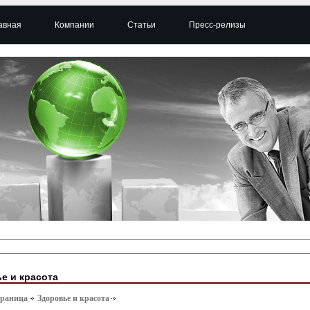
авная
Компании
Статьи
Пресс-релизы
е и красота
траница
Здоровье и красота