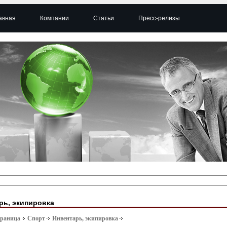
авная
Компании
Статьи
Пресс-релизы
рь, экипировка
траница
Спорт
Инвентарь, экипировка