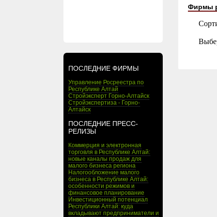
Фирмы 
Сорт
Выбе
ПОСЛЕДНИЕ ФИРМЫ
Управление Росреестра по
Республике Алтай
Стройэксперт Горно-Алтайск
Стройэкспертиза - Горно-
Алтайск
ПОСЛЕДНИЕ ПРЕСС-
РЕЛИЗЫ
Коммерция и электронная
торговля в Республике Алтай:
новые каналы продаж для
малого бизнеса региона
Налогообложение малого
бизнеса в Республике Алтай:
особенности режимов и
финансовое планирование
Инвестиционный потенциал
Республики Алтай: куда
вкладывают предприниматели и