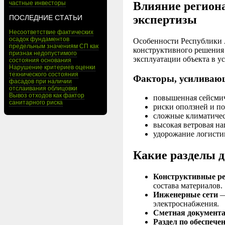
частные инвесторы
Влияние регион
экспертизы
ПОСЛЕДНИЕ СТАТЬИ
Несоответствие фактических
осадок фундаментов
Особенности Республики 
предельным значениям СП как
конструктивного решения 
признак недопустимого
эксплуатации объекта в у
состояния основания
Нарушение критериев оценки
технического состояния
Факторы, усиливающ
фасадов при наличии
отслаивания облицовки
Вывоз отходов как фактор
повышенная сейсмич
санитарного риска
риски оползней и по
сложные климатичес
высокая ветровая на
удорожание логисти
Какие разделы д
Конструктивные р
состава материалов.
Инженерные сети
—
электроснабжения.
Сметная документ
Раздел по обеспече