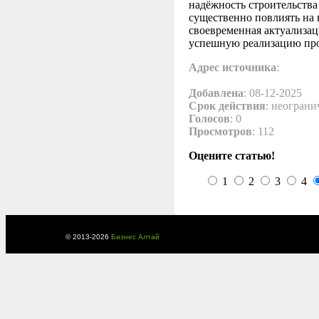
надёжность строительства
существенно повлиять на
своевременная актуализац
успешную реализацию про
Адрес источника
:
Добавлена
: 08-12-2025
Срок действия
: неограни
Голосов
: 0
Просмотров
: 112
Оцените статью!
1
2
3
4
© 2013-
2026
Бизнес Алтай