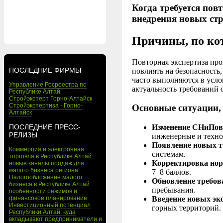
Когда требуется пов
внедрения новых ст
Причины, по ко
Повторная экспертиза про
ПОСЛЕДНИЕ ФИРМЫ
повлиять на безопасность,
часто выполняются в усло
Управление Росреестра по
актуальность требований 
Республике Алтай
Стройэксперт Горно-Алтайск
Стройэкспертиза - Горно-
Основные ситуации,
Алтайск
ПОСЛЕДНИЕ ПРЕСС-
Изменение СНиПов,
РЕЛИЗЫ
инженерные и техно
Появление новых т
Коммерция и электронная
системам.
торговля в Республике Алтай:
Корректировка нор
новые каналы продаж для
малого бизнеса региона
7–8 баллов.
Налогообложение малого
Обновление требов
бизнеса в Республике Алтай:
пребывания.
особенности режимов и
финансовое планирование
Введение новых эк
Инвестиционный потенциал
горных территорий.
Республики Алтай: куда
вкладывают предприниматели и