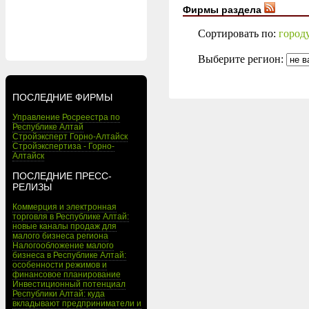
Фирмы раздела
Сортировать по:
город
Выберите регион:
ПОСЛЕДНИЕ ФИРМЫ
Управление Росреестра по
Республике Алтай
Стройэксперт Горно-Алтайск
Стройэкспертиза - Горно-
Алтайск
ПОСЛЕДНИЕ ПРЕСС-
РЕЛИЗЫ
Коммерция и электронная
торговля в Республике Алтай:
новые каналы продаж для
малого бизнеса региона
Налогообложение малого
бизнеса в Республике Алтай:
особенности режимов и
финансовое планирование
Инвестиционный потенциал
Республики Алтай: куда
вкладывают предприниматели и