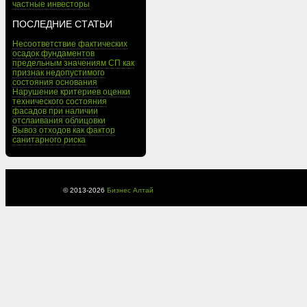
частные инвесторы
ПОСЛЕДНИЕ СТАТЬИ
Несоответствие фактических
осадок фундаментов
предельным значениям СП как
признак недопустимого
состояния основания
Нарушение критериев оценки
технического состояния
фасадов при наличии
отслаивания облицовки
Вывоз отходов как фактор
санитарного риска
© 2013-
2026
Бизнес Алтай